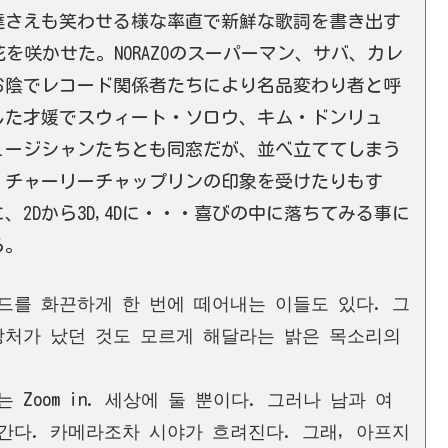
達さえも笑わせる様な率直で新鮮な歌詞を書き出す
い花を咲かせた。NORAZOのスーパーマン、サバ、カレ
お陰でレコード関係者たちにより名品変わり者と呼
した才媛でスウィート・ソロウ、キム・ドンリュ
ュージシャンたちとも同窓だが、並べ立ててしまう
、チャーリーチャップリンの印象を受けたりもす
2Dから3D,4Dに・・・喜びの中に落ちてみる事に
ら。
드를 화끈하게 한 번에 떼어내는 이들도 있다. 그
상처가 났던 것도 모르게 해달라는 밝은 목소리의
 Zoom in. 세상에 둘 뿐이다. 그러나 남과 여
해져간다. 카메라조차 시야가 흐려진다. 그래, 아프지