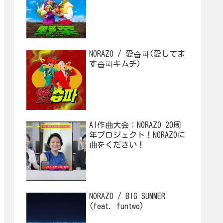
NORAZO / 愛습파(愛してま
す습파キムチ)
AI作曲大会：NORAZO 20周
年プロジェクト！NORAZOに
曲をください！
NORAZO / BIG SUMMER
(feat. funtwo)