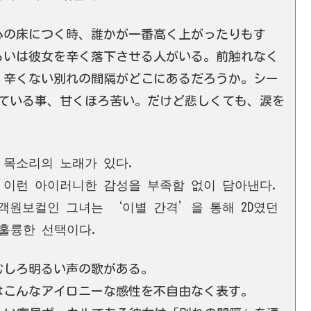
心の床につく時、誰かが一番高く上がったりもす
るいは彼女を辛く落下させる人がいる。前触れなく
。辛くない別れの間隔がどこにあるだろうか。シー
めている事、甘くほろ苦い。だけど悲しくても、涙を
 목소리의 노래가 있다.
 이런 아이러니한 감성을 부족함 없이 담아낸다.
객원보컬인 그녀는 ‘이별 간격’을 통해 2D였던
낸 훌륭한 선택이다.
むしろ明るい声の歌がある。
はこんなアイロニーな感性を不自由なく表す。