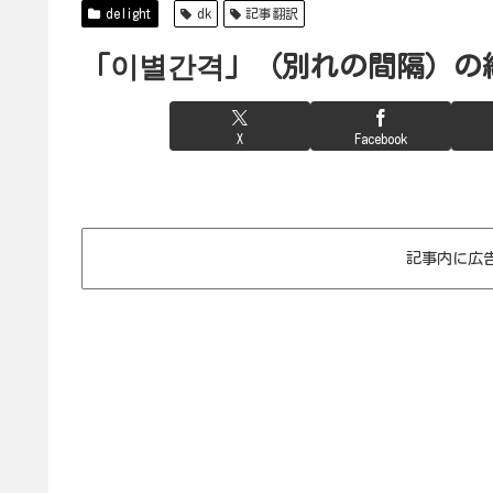
delight
dk
記事翻訳
「이별간격」（別れの間隔）の
X
Facebook
記事内に広