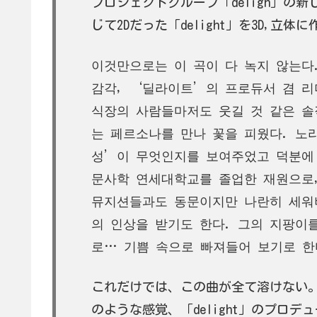
プロジェクトグループ「deligh」の
じて2Dだった「delight」を3D,立
이것만으로는 이 곡이 다 녹지 않는다
감각, ‘딜라이트’의 프로듀서 겸 리더
식장의 사람들마저도 웃길 것 같은 솔
는 페르소나를 만나 꽃을 피웠다. 노
성’이 무엇인지를 보여주었고 덕분에
문사학 연세대학교를 졸업한 재원으로,
뮤지션들과도 동문이지만 나란히 세워
의 인상을 받기도 한다. 그의 지팡이를 
로… 기쁨 속으로 빠져들어 보기로 한
これだけでは、この曲が全て溶けない
のような感覚、「delight」のプロ