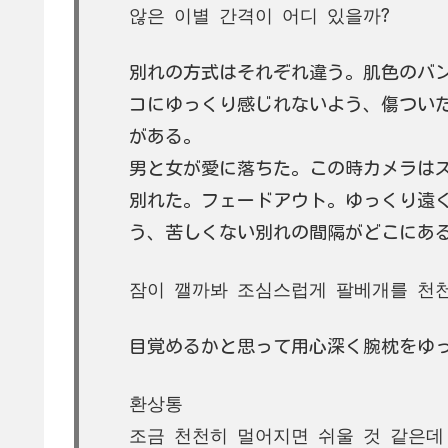
않은 이별 간격이 어디 있을까?
別れの方式はそれぞれ違う。肌色のバ
コにゆっくり感じれないよう、傷つい
がある。
男と女が愛に落ちた。この時カメラは
別れた。フェードアウト。ゆっくり遠
う、苦しくない別れの間隔がどこにあ
잠이 깰까봐 조심스럽게 팔베개를 천천
目覚めるかと思って用心深く腕枕をゆ
환상통
조금 천천히 멀어지면 쉬울 것 같은데