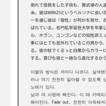
倒れて怪我をした子供も、葬式場の人
dk。彼はNORAZOというペルソナに会
ーを通じ彼は「個性」が何かを見せ、
ばれている。名門私学延世大学を卒業
ル、ホラン、ユンゴンなどの知性派ミ
事にはとても並外れているこの男から
る。彼の杖でくるっと白黒からカラーに、
する。喜びも彼と一緒なら進化するか
이별의 방식은 저마다 다르다. 살색밴
러나 여기 천천히 알아챌 수 없도록 
노래가 있다.
남과 여 사랑에 빠진다. 이 때 카메라는
헤어진다. Fade out. 천천히 아득