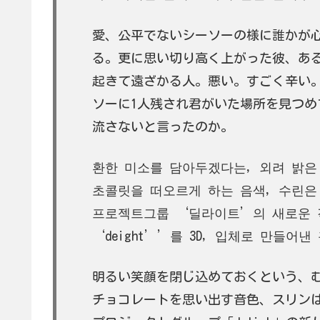
愛、公平でないシーソーの様に誰かが
る。更に思い切り高く上がった彼、あ
起きて遠ざかる人。悪い。すごく辛い
ソーに1人残され君がいた場所を見つ
流さないと言ったのか。
환한 미소를 담아두겠다는, 외려 밝은
초콜릿을 떠오르게 하는 음색, 수린은
프로젝트그룹 ‘딜라이트’의 새로운 
‘deight’’를 3D, 입체로 만들어
明るい笑顔を閉じ込めておくという、
チョコレートを思い出す音色、スリン