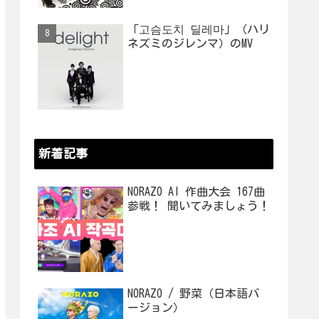
「고슴도치 딜레마」（ハリ
ネズミのジレンマ）のMV
新着記事
NORAZO AI 作曲大会 167曲
参戦！ 聞いてみましょう！
NORAZO / 野菜（日本語バ
ージョン）