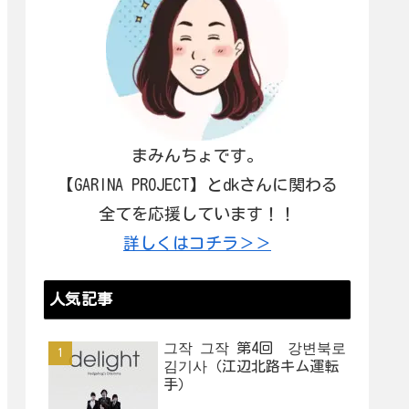
まみんちょです。
【GARINA PROJECT】とdkさんに関わる
全てを応援しています！！
詳しくはコチラ＞＞
人気記事
그작 그작 第4回 강변북로
김기사（江辺北路キム運転
手）