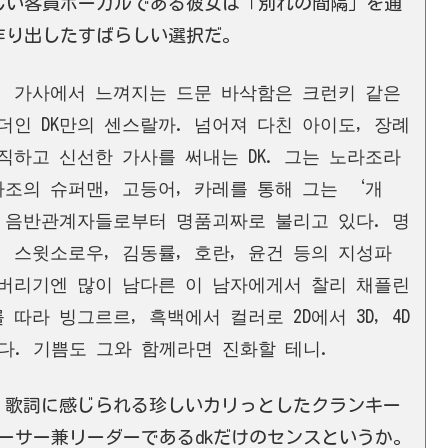
新しい客員ボーカルである彼女は「別れの間隔」を通
体に作り出したすばらしい選択だ。
. 가사에서 느껴지는 드문 바삭함은 크런키 같은
인 DK만의 센스랄까. 넘어져 다친 아이도, 장례
직하고 신선한 가사를 써내는 DK. 그는 노라조라
라조의 슈퍼맨, 고등어, 카레를 통해 그는 ‘개
 음반관계자들로부터 명품괴짜로 불리고 있다. 명
 스윗소로우, 김동률, 호란, 윤건 등의 지성파
버리기엔 많이 남다른 이 남자에게서 찰리 채플린
따라 빙그르르, 흑백에서 컬러로 2D에서 3D, 4D
다. 기쁨도 그와 함께라면 진화할 테니.
。歌詞に感じられる珍しいカリっとしたクランキー
デューサー兼リーダーであるdkだけのセンスというか。