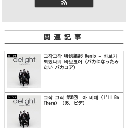
関連記事
그작그작 特別編#6 Remix – 바보가
delight
되었나봐 바보코어（バカになったみ
たい バカコア）
그작 그작 第8回 아 비데（I'll Be
delight
There）（あ、ビデ）