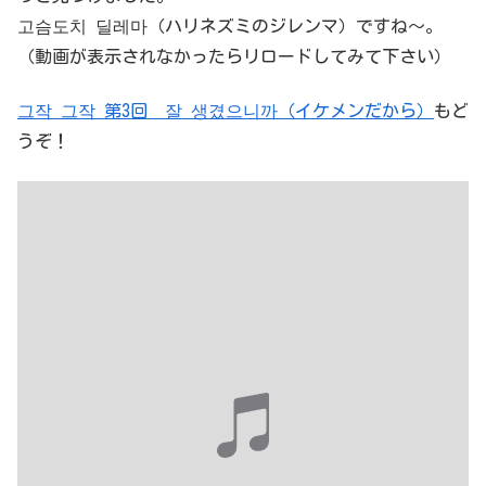
고슴도치 딜레마（ハリネズミのジレンマ）ですね〜。
（動画が表示されなかったらリロードしてみて下さい）
그작 그작 第3回 잘 생겼으니까（イケメンだから）
もど
うぞ！