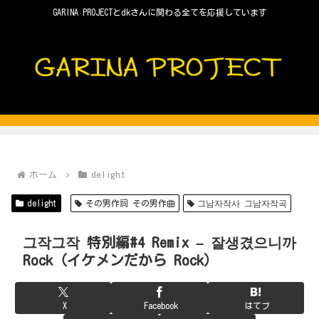
GARINA PROJECTとdkさんに関わる全てを応援しています
ホーム
delight
delight
その男作詞 その男作曲
그남자작사 그남자작곡
그작그작 特別編#4 Remix – 잘생겼으니까
Rock（イケメンだから Rock）
X
Facebook
はてブ