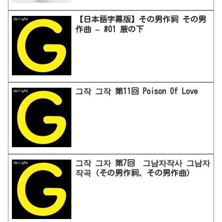
【日本語字幕版】その男作詞 その男
delight
作曲 – #01 腋の下
그작 그작 第11回 Poison Of Love
delight
그작 그자 第7回 그남자작사 그남자
delight
작곡（その男作詞、その男作曲）