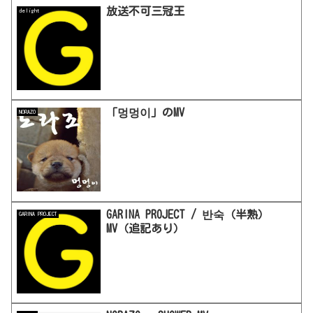
放送不可三冠王
delight
「멍멍이」のMV
NORAZO
GARINA PROJECT / 반숙（半熟）
GARINA PROJECT
MV（追記あり）