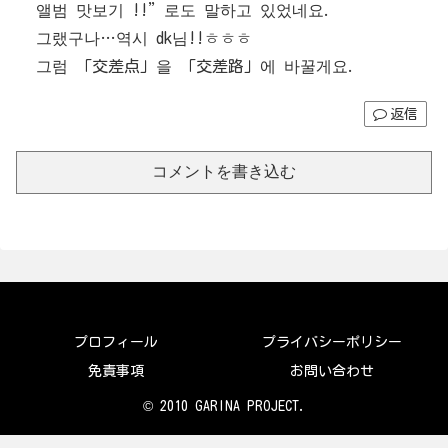
앨범 맛보기 !!”로도 말하고 있었네요.
그랬구나…역시 dk님!!ㅎㅎㅎ
그럼 「交差点」을 「交差路」에 바꿀게요.
返信
コメントを書き込む
プロフィール
プライバシーポリシー
免責事項
お問い合わせ
© 2010 GARINA PROJECT.