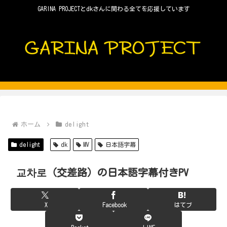
GARINA PROJECTとdkさんに関わる全てを応援しています
ホーム
delight
delight
dk
MV
日本語字幕
교차로（交差路）の日本語字幕付きPV
X
Facebook
はてブ