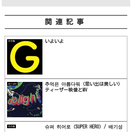
関連記事
いよいよ
その他
추억은 아름다워（思い出は美しい）
delight
ティーザー映像とMV
슈퍼 히어로（SUPER HERO）/ 배기성
その他