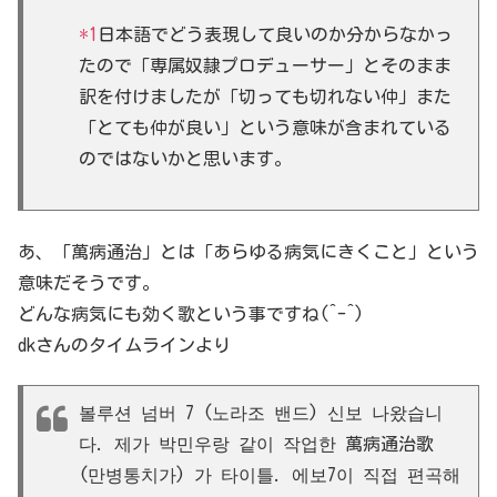
*1
日本語でどう表現して良いのか分からなかっ
たので「専属奴隷プロデューサー」とそのまま
訳を付けましたが「切っても切れない仲」また
「とても仲が良い」という意味が含まれている
のではないかと思います。
あ、「萬病通治」とは「あらゆる病気にきくこと」という
意味だそうです。
どんな病気にも効く歌という事ですね(^-^)
dkさんのタイムラインより
볼루션 넘버 7 (노라조 밴드) 신보 나왔습니
다. 제가 박민우랑 같이 작업한 萬病通治歌
(만병통치가) 가 타이틀. 에보7이 직접 편곡해