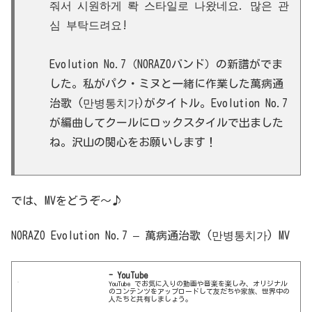
줘서 시원하게 롹 스타일로 나왔네요. 많은 관
심 부탁드려요!
Evolution No.7（NORAZOバンド）の新譜がでま
した。私がパク・ミヌと一緒に作業した萬病通
治歌 (만병통치가)がタイトル。Evolution No.7
が編曲してクールにロックスタイルで出ました
ね。沢山の関心をお願いします！
では、MVをどうぞ〜♪
NORAZO Evolution No.7 – 萬病通治歌 (만병통치가) MV
- YouTube
YouTube でお気に入りの動画や音楽を楽しみ、オリジナル
のコンテンツをアップロードして友だちや家族、世界中の
人たちと共有しましょう。