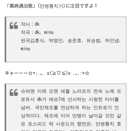
「萬病通治歌」(만병통치가)に注目ですよ！
작사：dk
작곡：dk, minu
편곡김훈식, 박영민, 송준호, 유승범, 허인녕,
minu
キャーーー☆*:.｡. o(≧▽≦)o .｡.:*☆
슈퍼맨 이래 오랜 세월 노라조의 전속 노예 프
로듀서 dk가 에보7에 선사하는 시원한 타이틀
넘버. 국민체조를 연상하게 하는 인트로가 인
상적이다. 체조에 이어 만병이 날아갈 것만 같
은 초스피드 락 사운드의 향연은, 만병통치 효