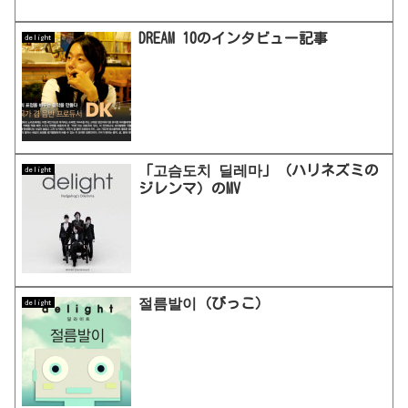
DREAM 10のインタビュー記事
delight
「고슴도치 딜레마」（ハリネズミの
delight
ジレンマ）のMV
절름발이（びっこ）
delight