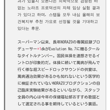
과가 있을지 모른다는 의학적으로 검증된 바
없는 노라조 프로덕션의 자체 임상 실험 결과
가 있다고 하며, 스탭들 모두 내심 올해의 보
건복지부 추천 가요로 선정될 것을 기대하고
있다는 후문.
スーパーマン以来、長年NORAZOの専属奴隷プロ
デューサー
*1
dkがEvolution No.7に贈るクール
なタイトルナンバー。国民体操を連想させるイ
ントロが印象的だ。体操に続いて萬病が飛んで
行く様な超スピードロックサウンドの供宴は、
萬病通治効果があるかも知れないという医学的
に検証されていないNORAZOプロダクションの自
己臨床実験結果があるといいながら、スタッフ
全員の内心は今年の保健福祉部おすすめ歌謡と
して選定される事を期待しているという裏話。