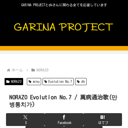
GARINA PROJECTとdkさんに関わる全てを応援しています
ホーム
NORAZO
NORAZO
minu
Evolution No.7
dk
NORAZO Evolution No.7 / 萬病通治歌(만
병통치가)
X
Facebook
はてブ