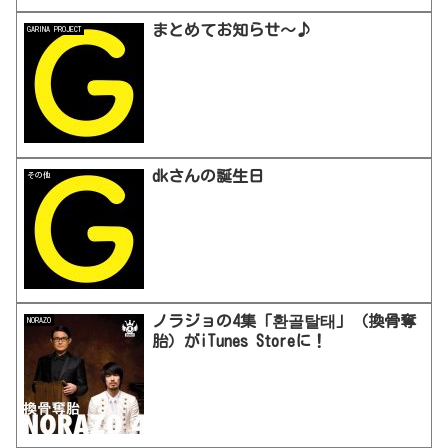
まとめてお知らせ〜♪
GARINA PROJECT
dkさんの誕生日
その他
ノラジョの4集「환골탈태」（換骨奪
NORAZO
胎）がiTunes Storeに！