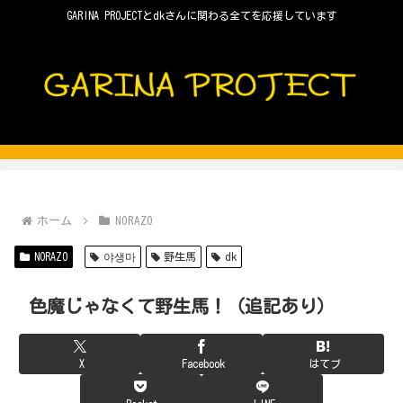
GARINA PROJECTとdkさんに関わる全てを応援しています
ホーム
NORAZO
NORAZO
야생마
野生馬
dk
色魔じゃなくて野生馬！（追記あり）
X
Facebook
はてブ