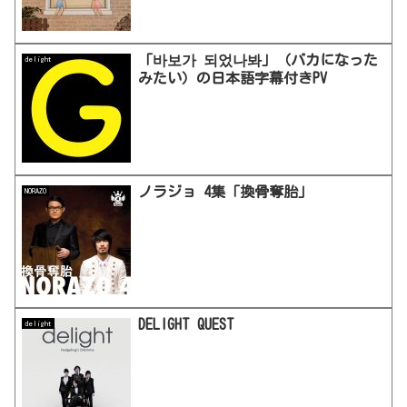
「바보가 되었나봐」（バカになった
delight
みたい）の日本語字幕付きPV
ノラジョ 4集「換骨奪胎」
NORAZO
DELIGHT QUEST
delight