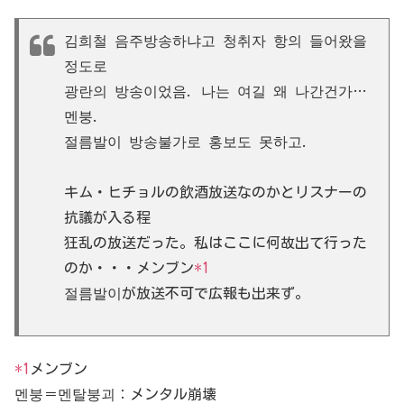
김희철 음주방송하냐고 청취자 항의 들어왔을
정도로
광란의 방송이었음. 나는 여길 왜 나간건가…
멘붕.
절름발이 방송불가로 홍보도 못하고.
キム・ヒチョルの飲酒放送なのかとリスナーの
抗議が入る程
狂乱の放送だった。私はここに何故出て行った
のか・・・メンブン
*1
절름발이が放送不可で広報も出来ず。
*1
メンブン
멘붕＝멘탈붕괴：メンタル崩壊