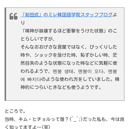
「前田式」のミレ韓国語学院スタッフブログ
よ
り
「精神が崩壊するほど衝撃をうけた状態」のこ
とらしいですが、
そんなおおげさな言葉ではなく、びっくりした
時や、ショックを受けた時、恥ずかしい時、茫
然自失のような状態になった時などに気軽に使
われるようで、멘붕 생태、멘붕이 오다、멘붕
에 빠지다のような使われ方をしていました。精
神的につらいときなども使うようです。
ところで。
当時、キム・ヒチョルって誰？(^_^;)だった私も、今は良
く知ってますよ〜(笑)