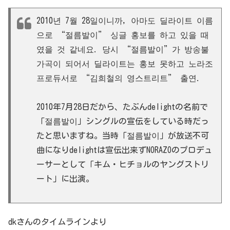
2010년 7월 28일이니까, 아마도 딜라이트 이름
으로 “절름발이” 싱글 홍보를 하고 있을 때
였을 것 같네요. 당시 “절름발이”가 방송불
가곡이 되어서 딜라이트는 홍보 못하고 노라조
프로듀서로 “김희철의 영스트리트” 출연.
2010年7月28日だから、たぶんdelightの名前で
「절름발이」シングルの宣伝をしている時だっ
たと思いますね。当時「절름발이」が放送不可
曲になりdelightは宣伝出来ずNORAZOのプロデュ
ーサーとして「キム・ヒチョルのヤングストリ
ート」に出演。
dkさんのタイムラインより