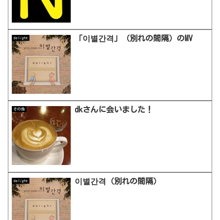
「이별간격」（別れの間隔）のMV
delight
dkさんに会いました！
その他
이별간격（別れの間隔）
delight