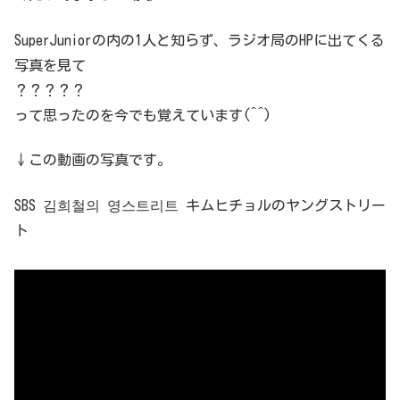
SuperJuniorの内の1人と知らず、ラジオ局のHPに出てくる
写真を見て
？？？？？
って思ったのを今でも覚えています(^^)
↓この動画の写真です。
SBS 김희철의 영스트리트 キムヒチョルのヤングストリー
ト