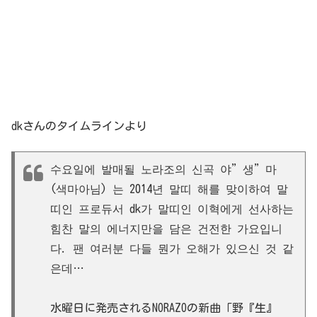
dkさんのタイムラインより
수요일에 발매될 노라조의 신곡 야”생”마
(색마아님) 는 2014년 말띠 해를 맞이하여 말
띠인 프로듀서 dk가 말띠인 이혁에게 선사하는
힘찬 말의 에너지만을 담은 건전한 가요입니
다. 팬 여러분 다들 뭔가 오해가 있으신 것 같
은데…
水曜日に発売されるNORAZOの新曲「野『生』