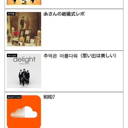
dkさんの結婚式レポ
その他
추억은 아름다워（思い出は美しい）
delight
WORD7
Sound Cloud