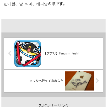
판매왕、날 찍어、해피송の順です。
【アプリ】Penguin Rush!
ソウルへ行って来ました
スポンサーリンク