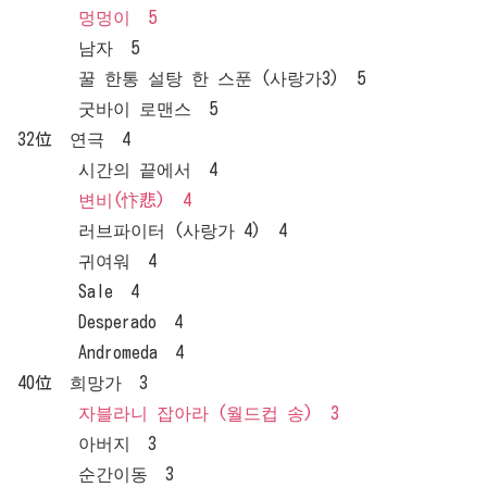
멍멍이 5
남자 5
꿀 한통 설탕 한 스푼 (사랑가3) 5
굿바이 로맨스 5
32位 연극 4
시간의 끝에서 4
변비(忭悲) 4
러브파이터 (사랑가 4) 4
귀여워 4
Sale 4
Desperado 4
Andromeda 4
40位 희망가 3
자블라니 잡아라 (월드컵 송) 3
아버지 3
순간이동 3