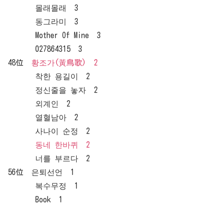
몰래몰래 3
동그라미 3
Mother Of Mine 3
027864315 3
48位
황조가(黃鳥歌) 2
착한 용길이 2
정신줄을 놓자 2
외계인 2
열혈남아 2
사나이 순정 2
동네 한바퀴 2
너를 부르다 2
56位 은퇴선언 1
복수무정 1
Book 1