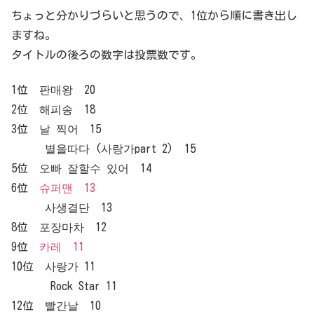
ちょっと分かりづらいと思うので、1位から順に書き出し
ますね。
タイトルの後ろの数字は投票数です。
1位 판매왕 20
2位 해피송 18
3位 날 찍어 15
별을따다 (사랑가part 2) 15
5位 오빠 잘할수 있어 14
6位
슈퍼맨 13
사생결단 13
8位 포장마차 12
9位
카레 11
10位 사랑가 11
Rock Star 11
12位 빨간날 10