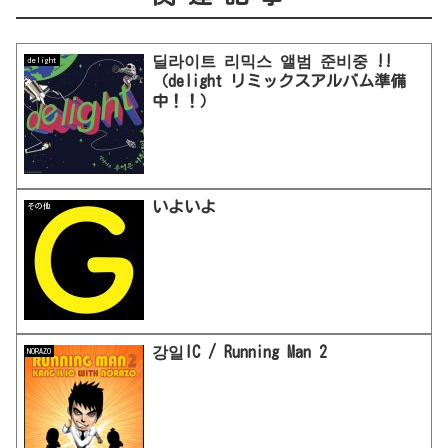
딜라이트 리믹스 앨범 준비중 !!
delight
（delight リミックスアルバム準備
中！！）
いよいよ
その他
강일IC / Running Man 2
NORAZO