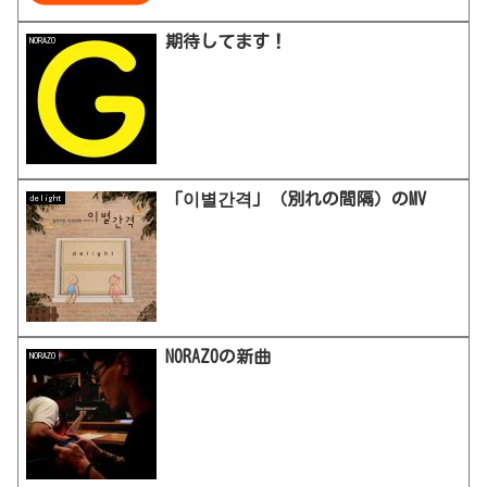
期待してます！
NORAZO
「이별간격」（別れの間隔）のMV
delight
NORAZOの新曲
NORAZO