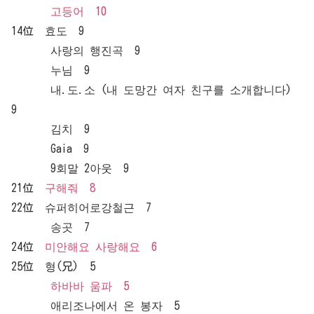
고등어 10
14位 효도 9
사랑의 행진곡 9
누님 9
내.도.소 (내 도망간 여자 친구를 소개합니다)
9
김치 9
Gaia 9
9회말 2아웃 9
21位
구해줘 8
22位 슈퍼히어로강철근 7
송곳 7
24位
미안해요 사랑해요 6
25位 형(兄) 5
하바바 움파 5
애리조나에서 온 봉자 5