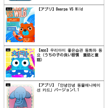
【アプリ】Bearpa VS Wild
docob
【app】우리아이 좋은습관 동화와 동
app
요（うちの子の良い習慣 童話と童
謡）
【アプリ】「안녕안녕 동물애니메이
app
션 카드」バージョン1.1