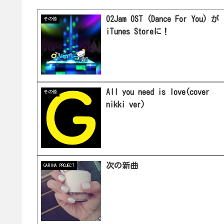
O2Jam OST (Dance For You) が
その他
iTunes Storeに！
All you need is love(cover
その他
nikki ver)
次の新曲
GARINA PROJECT