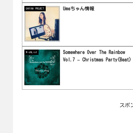
Umeちゃん情報
GARINA PROJECT
Somewhere Over The Rainbow
WishList
Vol.7 – Christmas Party(Beat)
スポ