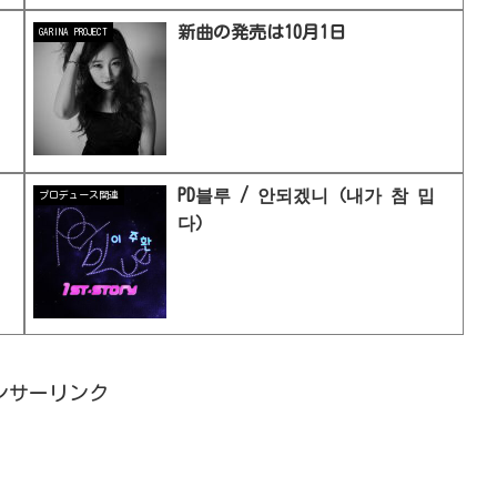
新曲の発売は10月1日
GARINA PROJECT
PD블루 / 안되겠니（내가 참 밉
プロデュース関連
다）
ンサーリンク