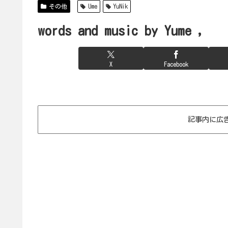
その他
Ume
YuNik
words and music by Yume ,
X
Facebook
記事内に広