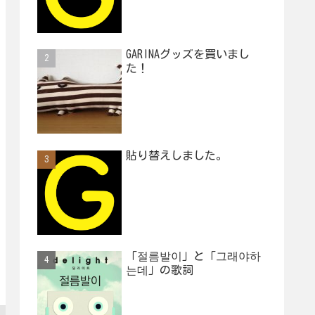
GARINAグッズを買いまし
た！
貼り替えしました。
「절름발이」と「그래야하
는데」の歌詞