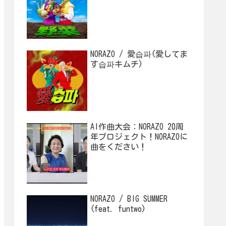
NORAZO / 愛습파(愛してま
す습파キムチ)
AI作曲大会：NORAZO 20周
年プロジェクト！NORAZOに
曲をください！
NORAZO / BIG SUMMER
(feat. funtwo)