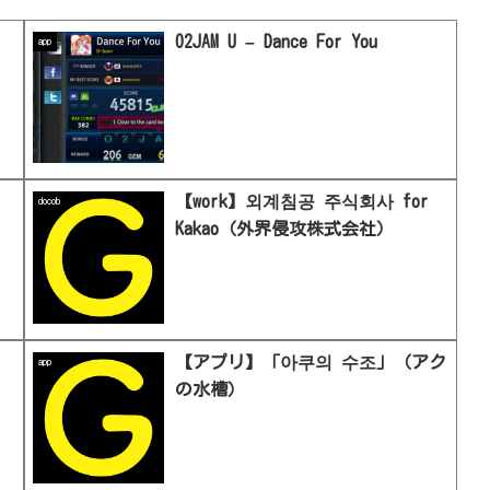
O2JAM U – Dance For You
app
【work】외계침공 주식회사 for
docob
Kakao（外界侵攻株式会社）
【アプリ】「아쿠의 수조」（アク
app
の水槽）