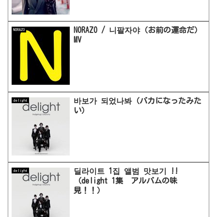
NORAZO / 니팔자야（お前の運命だ）
NORAZO
MV
바보가 되었나봐（バカになったみた
delight
い）
딜라이트 1집 앨범 맛보기 !!
delight
（delight 1集 アルバムの味
見！！）