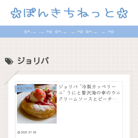
☆*:.｡. .｡.:*☆ ☆*:.｡. .｡.:*☆ ☆*:.｡. .｡.:*☆
ジョリパ
ジョリパ “冷製カッペリー
そとごはん
ニ” うにと贅沢海の幸のウニ
クリームソースとピーチパ
イ
2026.07.08