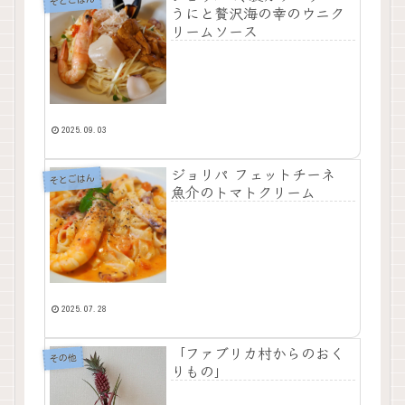
そとごはん
うにと贅沢海の幸のウニク
リームソース
2025.09.03
ジョリパ フェットチーネ
そとごはん
魚介のトマトクリーム
2025.07.28
「ファブリカ村からのおく
その他
りもの」