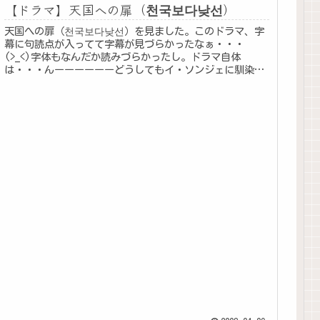
【ドラマ】天国への扉（천국보다낮선）
天国への扉（천국보다낮선）を見ました。このドラマ、字
幕に句読点が入ってて字幕が見づらかったなぁ・・・
(>_<)字体もなんだか読みづらかったし。ドラマ自体
は・・・んーーーーーーどうしてもイ・ソンジェに馴染ま
なくって最後まで「どうしてサノ（オム...