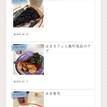
そとごはん
2018.08.19
はまカフェと無印良品のラ
お買いもの
グ
2016.07.17
はま寿司
そとごはん