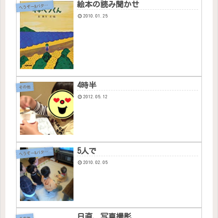
絵本の読み聞かせ
へ
うぞー&バタちゃん
2010.01.25
4時半
その他
2012.05.12
5人で
へ
うぞー&バタちゃん
2010.02.05
日直、写真撮影