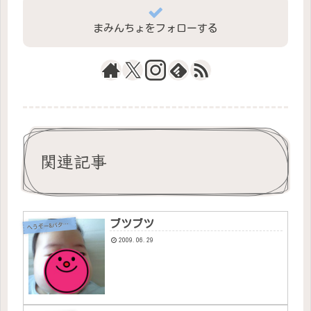
まみんちょをフォローする
関連記事
ブツブツ
へ
うぞー&バタちゃん
2009.06.29