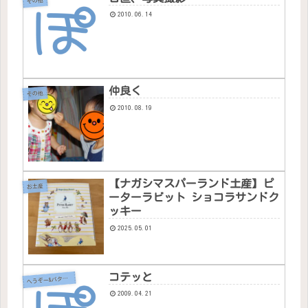
その他
2010.06.14
仲良く
その他
2010.08.19
【ナガシマスパーランド土産】ピ
お土産
ーターラビット ショコラサンドク
ッキー
2025.05.01
コテッと
へ
うぞー&バタちゃん
2009.04.21