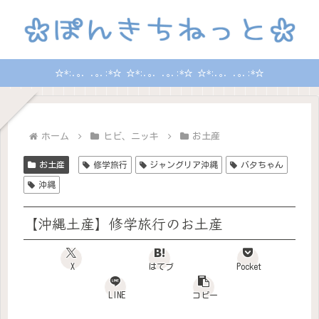
☆*:.｡. .｡.:*☆ ☆*:.｡. .｡.:*☆ ☆*:.｡. .｡.:*☆
ホーム
ヒビ、ニッキ
お土産
お土産
修学旅行
ジャングリア沖縄
バタちゃん
沖縄
【沖縄土産】修学旅行のお土産
X
はてブ
Pocket
LINE
コピー