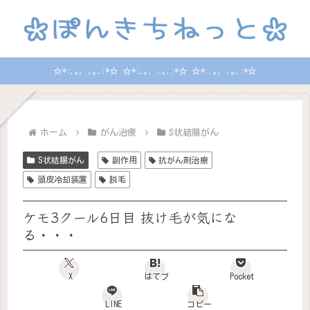
☆*:.｡. .｡.:*☆ ☆*:.｡. .｡.:*☆ ☆*:.｡. .｡.:*☆
ホーム
がん治療
S状結腸がん
S状結腸がん
副作用
抗がん剤治療
頭皮冷却装置
脱毛
ケモ3クール6日目 抜け毛が気にな
る・・・
X
はてブ
Pocket
LINE
コピー