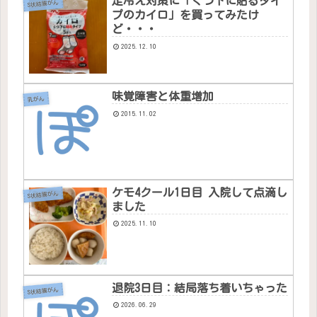
足冷え対策に「くつ下に貼るタイ
S状結腸がん
プのカイロ」を買ってみたけ
ど・・・
2025.12.10
味覚障害と体重増加
乳がん
2015.11.02
ケモ4クール1日目 入院して点滴し
S状結腸がん
ました
2025.11.10
退院3日目：結局落ち着いちゃった
S状結腸がん
2026.06.29