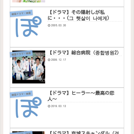
【ドラマ】その陽射しが私
韓国ドラマ・映画
に・・・(그 햇살이 나에게)
2005.03.30
【ドラマ】総合病院（종합병원2）
韓国ドラマ・映画
2009.12.17
【ドラマ】ヒーラー〜最高の恋
韓国ドラマ・映画
人〜
2019.03.13
【ドラマ】京城スキャンダル（경