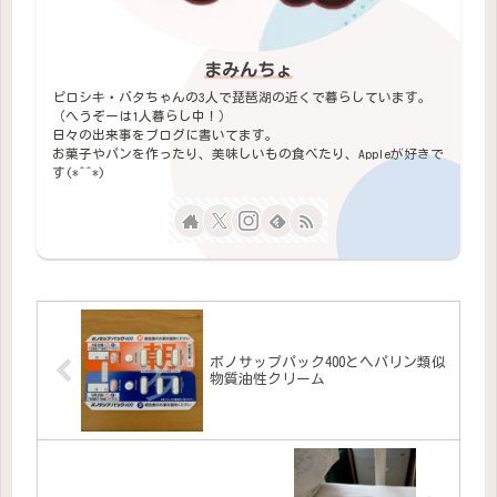
まみんちょ
ピロシキ・バタちゃんの3人で琵琶湖の近くで暮らしています。
（へうぞーは1人暮らし中！）
日々の出来事をブログに書いてます。
お菓子やパンを作ったり、美味しいもの食べたり、Appleが好きで
す(*^^*)
ボノサップパック400とヘパリン類似
物質油性クリーム