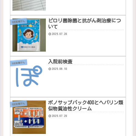
ピロリ菌除菌と抗がん剤治療につ
S状結腸がん
いて
2025.07.28
入院前検査
S状結腸がん
2025.06.10
ボノサップパック400とヘパリン類
S状結腸がん
似物質油性クリーム
2025.07.29