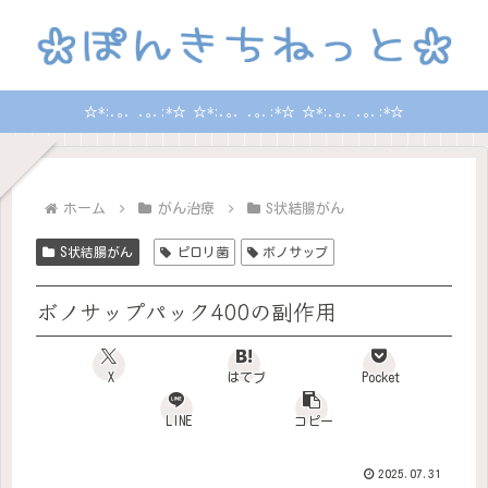
☆*:.｡. .｡.:*☆ ☆*:.｡. .｡.:*☆ ☆*:.｡. .｡.:*☆
ホーム
がん治療
S状結腸がん
S状結腸がん
ピロリ菌
ボノサップ
ボノサップパック400の副作用
X
はてブ
Pocket
LINE
コピー
2025.07.31