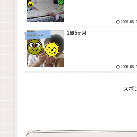
2009.08.
2歳5ヶ月
へ
うぞー&バタちゃん
2006.08.
スポ