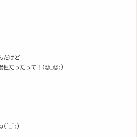
んだけど
性だったって！(◎_◎;)
^_^;)