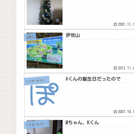
2007.11.
伊吹山
山登り
2012.11.
Aくんの誕生日だったので
へ
うぞー&バタちゃん
2007.10.
Mちゃん、Kくん
へ
うぞー&バタちゃん