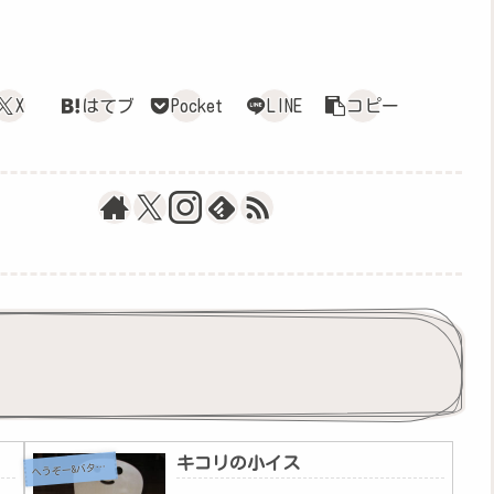
X
はてブ
Pocket
LINE
コピー
キコリの小イス
へ
うぞー&バタちゃん