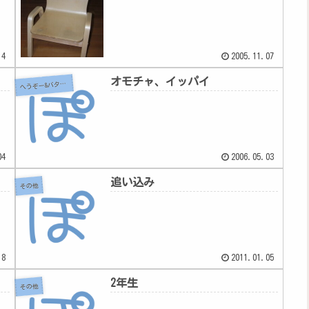
14
2005.11.07
オモチャ、イッパイ
へ
うぞー&バタちゃん
04
2006.05.03
追い込み
その他
18
2011.01.05
2年生
その他