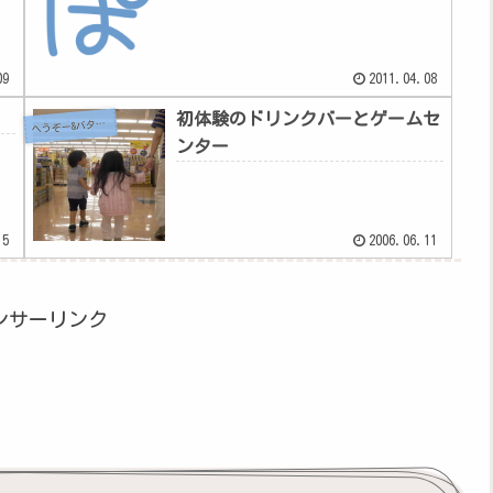
09
2011.04.08
初体験のドリンクバーとゲームセ
へ
うぞー&バタちゃん
ンター
15
2006.06.11
ンサーリンク