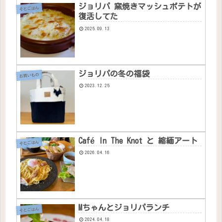
ジョリパ 窯焼きマッシュポテトが
そとごはん
復活してた
2025.09.13
ジョリパの冬の福袋
お買いもの
2023.12.25
Café In The Knot と 縮緬アート
そとごはん
2026.04.16
Mちゃんとジョリパランチ
そとごはん
2024.04.18