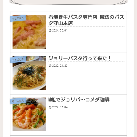
石焼き生パスタ専門店 魔法のパス
そとごはん
タ守山本店
2024.05.01
ジョリーパスタ行って来た！
そとごはん
2020.03.29
M組でジョリパ〜コメダ珈琲
そとごはん
2022.07.04