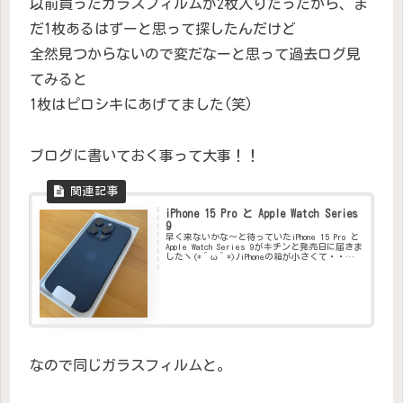
以前買ったガラスフィルムが2枚入りだったから、ま
だ1枚あるはずーと思って探したんだけど
全然見つからないので変だなーと思って過去ログ見
てみると
1枚はピロシキにあげてました(笑)
ブログに書いておく事って大事！！
iPhone 15 Pro と Apple Watch Series
9
早く来ないかな〜と待っていたiPhone 15 Pro と
Apple Watch Series 9がキチンと発売日に届きま
したヽ(*＾ω＾*)ﾉiPhoneの箱が小さくて・・・
と言うよりApple Watchが思ってたより大きくて
びっくり...
なので同じガラスフィルムと。