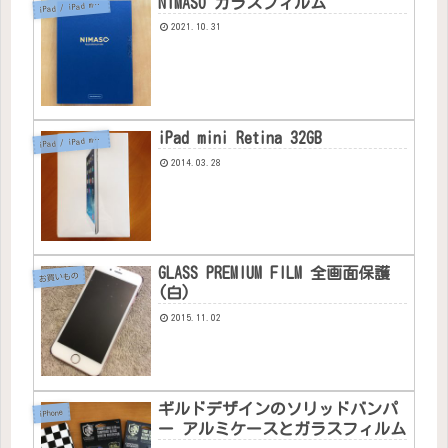
NIMASO ガラスフィルム
i
Pad / iPad mini
2021.10.31
iPad mini Retina 32GB
i
Pad / iPad mini
2014.03.28
GLASS PREMIUM FILM 全画面保護
お買いもの
(白)
2015.11.02
ギルドデザインのソリッドバンパ
iPhone
ー アルミケースとガラスフィルム