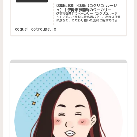
COQUELICOT ROUGE（コクリコ ルージ
ュ）｜伊勢市御薗町のベーカリー
伊勢市御薗町のベーカリー「コクリコルージ
ュ」です。小麦粉に最高級バター、高水分低温
熟成など、こだわり抜いた素材と製法で作るパ
ンが自慢。ヒナゲシの花のように身近で、毎日
の食卓を彩り、食べる人を笑顔にできるパンを
coquelicotrouge.jp
お届けいたします。