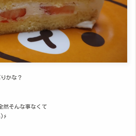
ぶりかな？
全然そんな事なくて
(๑❛ᴗ❛๑)۶