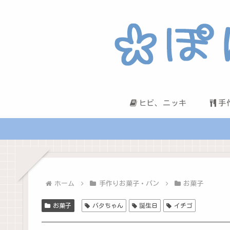
ヒビ、ニッキ
手
ホーム
手作りお菓子・パン
お菓子
お菓子
バタちゃん
誕生日
イチゴ