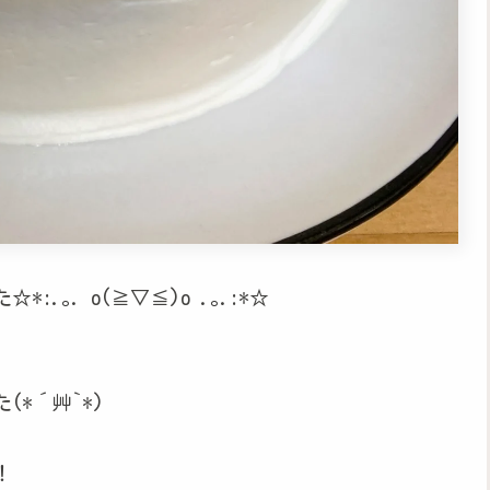
｡. o(≧▽≦)o .｡.:*☆
*´艸`*)
！