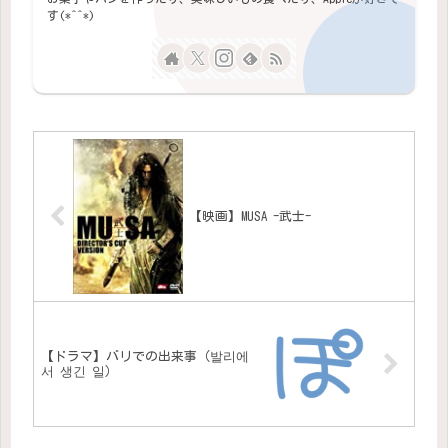
す(*^^*)
【映画】MUSA -武士-
【ドラマ】バリでの出来事（발리에
서 생긴 일）