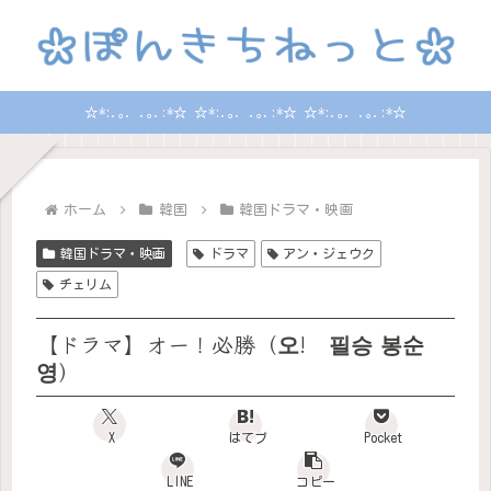
☆*:.｡. .｡.:*☆ ☆*:.｡. .｡.:*☆ ☆*:.｡. .｡.:*☆
ホーム
韓国
韓国ドラマ・映画
韓国ドラマ・映画
ドラマ
アン・ジェウク
チェリム
【ドラマ】オー！必勝（오! 필승 봉순
영）
X
はてブ
Pocket
LINE
コピー