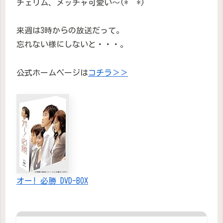
チェリム、メッチャ可愛い〜(*^^*)
来週は3時からの放送だって。
忘れない様にしないと・・・。
公式ホームページは
コチラ＞＞
オー! 必勝 DVD-BOX