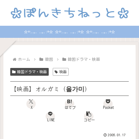
☆*:.｡. .｡.:*☆ ☆*:.｡. .｡.:*☆ ☆*:.｡. .｡.:*☆
ホーム
韓国
韓国ドラマ・映画
韓国ドラマ・映画
映画
【映画】オルガミ（올가미）
X
はてブ
Pocket
LINE
コピー
2005.01.17