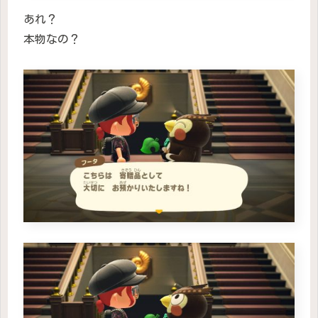
あれ？
本物なの？