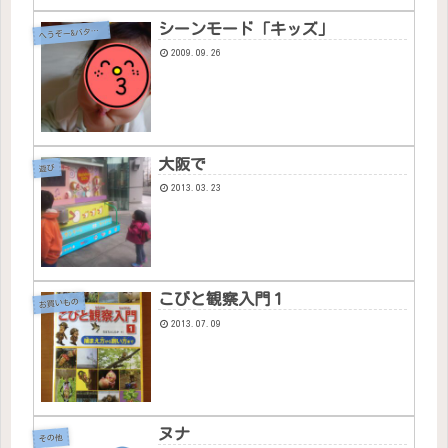
シーンモード「キッズ」
へ
うぞー&バタちゃん
2009.09.26
大阪で
遊び
2013.03.23
こびと観察入門１
お買いもの
2013.07.09
ヌナ
その他