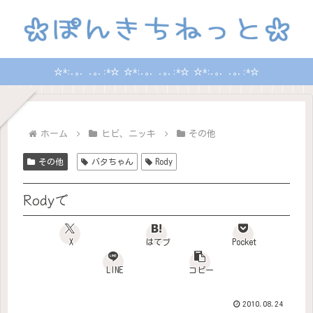
☆*:.｡. .｡.:*☆ ☆*:.｡. .｡.:*☆ ☆*:.｡. .｡.:*☆
ホーム
ヒビ、ニッキ
その他
その他
バタちゃん
Rody
Rodyで
X
はてブ
Pocket
LINE
コピー
2010.08.24