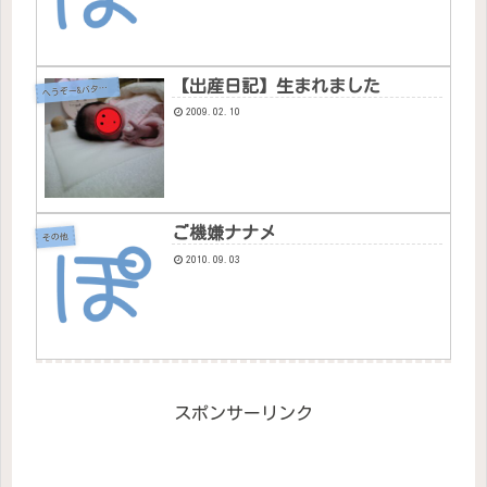
【出産日記】生まれました
へ
うぞー&バタちゃん
2009.02.10
ご機嫌ナナメ
その他
2010.09.03
スポンサーリンク