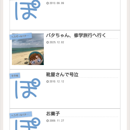
2013.09.09
バタちゃん、修学旅行へ行く
へ
うぞー&バタちゃん
2025.12.02
靴屋さんで号泣
その他
2010.12.12
お菓子
へ
うぞー&バタちゃん
2009.11.27