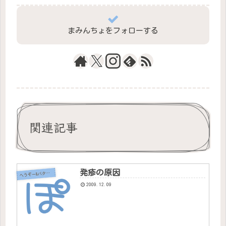
まみんちょをフォローする
関連記事
発疹の原因
へ
うぞー&バタちゃん
2009.12.09