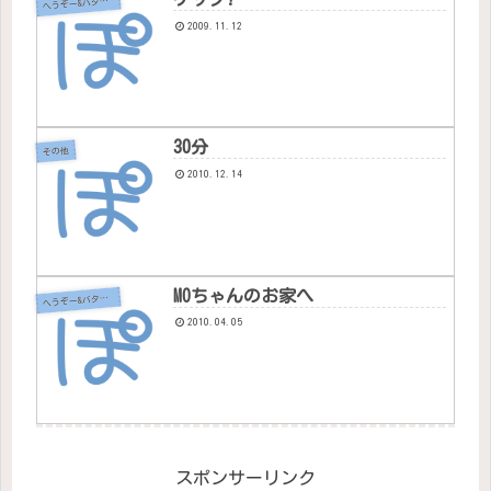
へ
うぞー&バタちゃん
2009.11.12
30分
その他
2010.12.14
MOちゃんのお家へ
へ
うぞー&バタちゃん
2010.04.05
スポンサーリンク