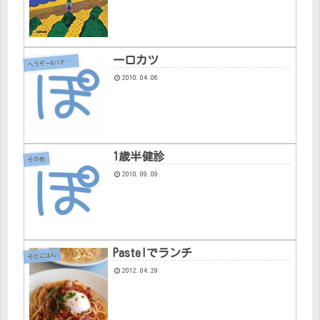
一口カツ
へ
うぞー&バタちゃん
2010.04.06
1歳半健診
その他
2010.09.09
Pastelでランチ
そとごはん
2012.04.29