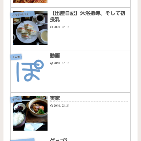
【出産日記】沐浴指導、そして初
へ
うぞー&バタちゃん
授乳
2009.02.11
動画
その他
2018.07.16
実家
その他
2010.03.31
ゲップ?