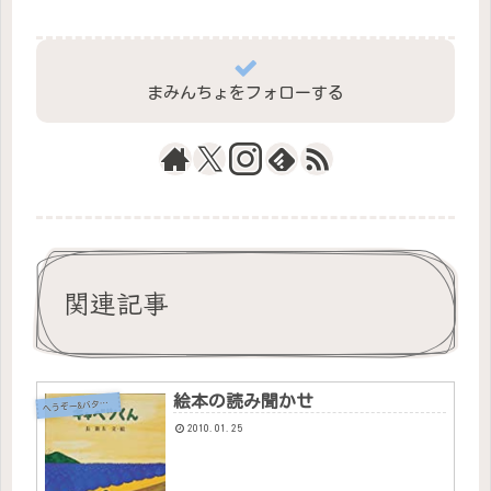
まみんちょをフォローする
関連記事
絵本の読み聞かせ
へ
うぞー&バタちゃん
2010.01.25