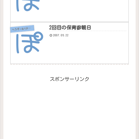
2回目の保育参観日
へ
うぞー&バタちゃん
2007.05.22
スポンサーリンク