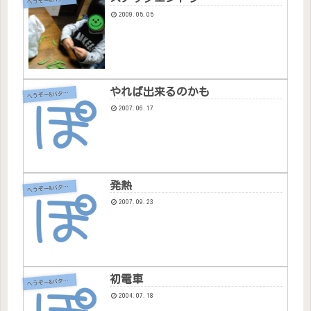
2009.05.05
やれば出来るのかも
へ
うぞー&バタちゃん
2007.06.17
発熱
へ
うぞー&バタちゃん
2007.09.23
初電車
へ
うぞー&バタちゃん
2004.07.18