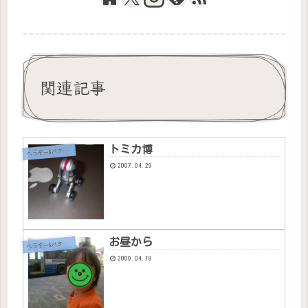
関連記事
トミカ博
へ
うぞー&バタちゃん
2007.04.29
お昼から
へ
うぞー&バタちゃん
2009.04.19