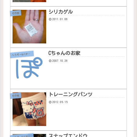
シリカゲル
その他
2011.01.06
Cちゃんのお家
へ
うぞー&バタちゃん
2007.10.26
トレーニングパンツ
その他
2012.05.15
スナップエンドウ
へ
うぞー&バタちゃん