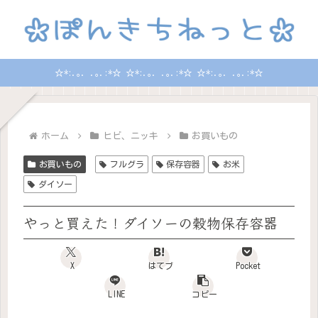
☆*:.｡. .｡.:*☆ ☆*:.｡. .｡.:*☆ ☆*:.｡. .｡.:*☆
ホーム
ヒビ、ニッキ
お買いもの
お買いもの
フルグラ
保存容器
お米
ダイソー
やっと買えた！ダイソーの穀物保存容器
X
はてブ
Pocket
LINE
コピー