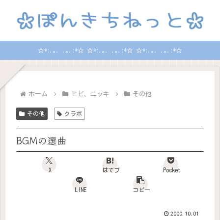
☆*:.｡. .｡.:*☆ ☆*:.｡. .｡.:*☆ ☆*:.｡. .｡.:*☆
ホーム
ヒビ、ニッキ
その他
その他
クラボ
BGMの選曲
X
はてブ
Pocket
LINE
コピー
2000.10.01