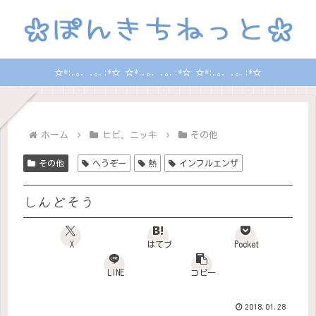
☆*:.｡. .｡.:*☆ ☆*:.｡. .｡.:*☆ ☆*:.｡. .｡.:*☆
ホーム
ヒビ、ニッキ
その他
その他
へうぞー
熱
インフルエンザ
しんどそう
X
はてブ
Pocket
LINE
コピー
2018.01.28