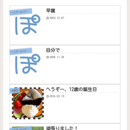
早寝
へ
うぞー&バタちゃん
2004.12.07
自分で
へ
うぞー&バタちゃん
2009.11.28
へうぞー、12歳の誕生日
お菓子
2016.03.15
頑張りました！
へ
うぞー&バタちゃん