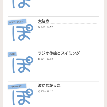
大泣き
へ
うぞー&バタちゃん
2008.09.09
ラジオ体操とスイミング
その他
2011.08.22
泣かなかった
へ
うぞー&バタちゃん
2004.11.27