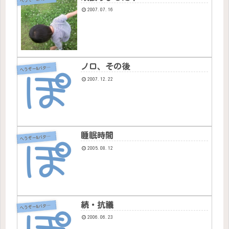
2007.07.16
ノロ、その後
へ
うぞー&バタちゃん
2007.12.22
睡眠時間
へ
うぞー&バタちゃん
2005.08.12
続・抗議
へ
うぞー&バタちゃん
2006.06.23