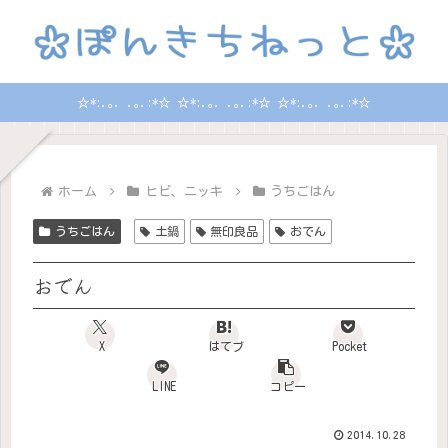
☆*:.｡. .｡.:*☆ ☆*:.｡. .｡.:*☆ ☆*:.｡. .｡.:*☆
ホーム
ヒビ、ニッキ
うちごはん
うちごはん
土鍋
無印良品
おでん
おでん
X
はてブ
Pocket
LINE
コピー
2014.10.28