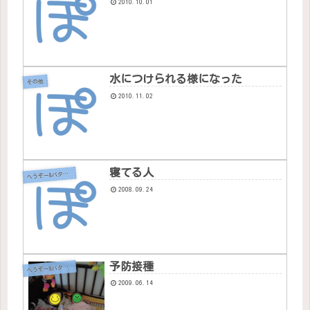
2010.10.01
水につけられる様になった
その他
2010.11.02
寝てる人
へ
うぞー&バタちゃん
2008.09.24
予防接種
へ
うぞー&バタちゃん
2009.06.14