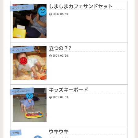
しましまカフェサンドセット
へ
うぞー&バタちゃん
2006.05.19
立つの？?
へ
うぞー&バタちゃん
2004.09.30
キッズキーボード
へ
うぞー&バタちゃん
2005.07.03
ウキウキ
その他