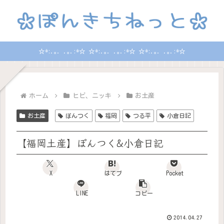
☆*:.｡. .｡.:*☆ ☆*:.｡. .｡.:*☆ ☆*:.｡. .｡.:*☆
ホーム
ヒビ、ニッキ
お土産
お土産
ぽんつく
福岡
つる平
小倉日記
【福岡土産】ぽんつく&小倉日記
X
はてブ
Pocket
LINE
コピー
2014.04.27