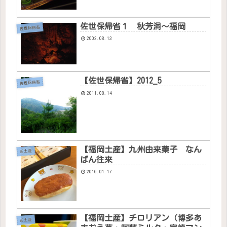
佐世保帰省１ 秋芳洞〜福岡
佐世保帰省
2002.08.13
【佐世保帰省】2012_5
佐世保帰省
2011.08.14
【福岡土産】九州由来菓子 なん
お土産
ばん往来
2016.01.17
【福岡土産】チロリアン（博多あ
お土産