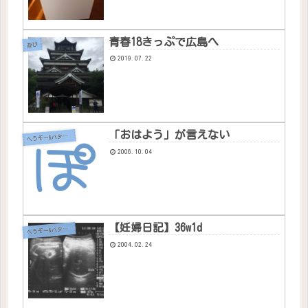
青春18きっぷで広島へ
遊び
2019.07.22
「おはよう」が言えない
へ
うぞー&バタちゃん
2006.10.04
【妊婦日記】36w1d
へ
うぞー&バタちゃん
2004.02.24