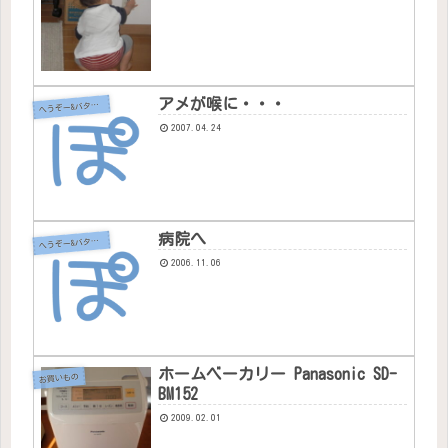
アメが喉に・・・
へ
うぞー&バタちゃん
2007.04.24
病院へ
へ
うぞー&バタちゃん
2006.11.06
ホームベーカリー Panasonic SD-
お買いもの
BM152
2009.02.01