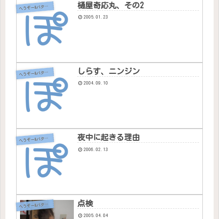
樋屋奇応丸、その2
へ
うぞー&バタちゃん
2005.01.23
しらす、ニンジン
へ
うぞー&バタちゃん
2004.09.10
夜中に起きる理由
へ
うぞー&バタちゃん
2006.02.13
点検
へ
うぞー&バタちゃん
2005.04.04