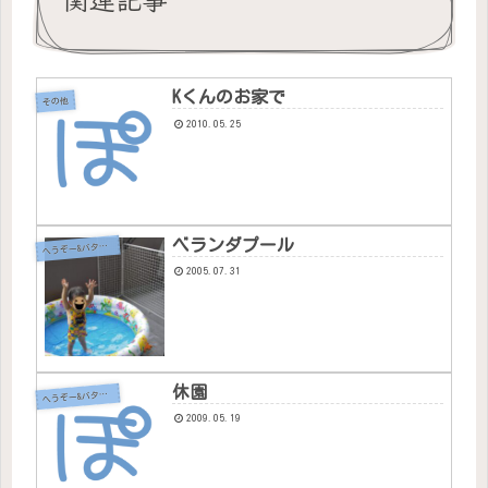
Kくんのお家で
その他
2010.05.25
ベランダプール
へ
うぞー&バタちゃん
2005.07.31
休園
へ
うぞー&バタちゃん
2009.05.19