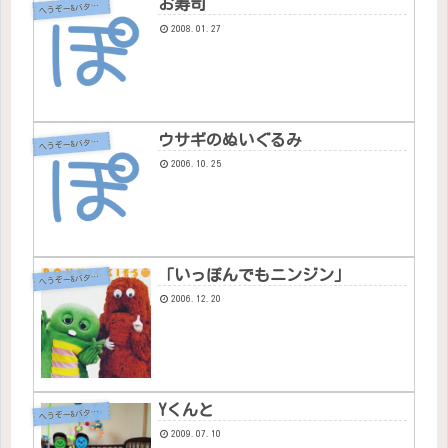
お寿司
へ
うぞー&バタちゃん
2008.01.27
ウサギのぬいぐるみ
へ
うぞー&バタちゃん
2006.10.25
「いっぽんでもニンジン」
へ
うぞー&バタちゃん
2006.12.20
Yくんと
へ
うぞー&バタちゃん
2009.07.10