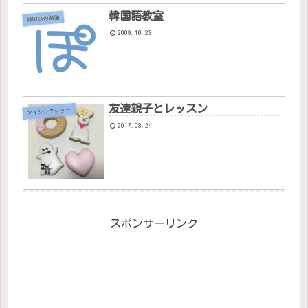
韓国語教室
韓国語の勉強
2009.10.23
友達親子とレッスン
ア
イシングクッキー
2017.08.24
スポンサーリンク