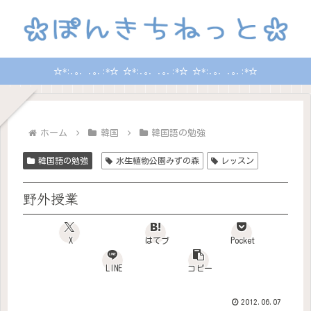
☆*:.｡. .｡.:*☆ ☆*:.｡. .｡.:*☆ ☆*:.｡. .｡.:*☆
ホーム
韓国
韓国語の勉強
韓国語の勉強
水生植物公園みずの森
レッスン
野外授業
X
はてブ
Pocket
LINE
コピー
2012.06.07