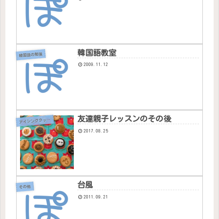
韓国語教室
韓国語の勉強
2009.11.12
友達親子レッスンのその後
ア
イシングクッキー
2017.08.25
台風
その他
2011.09.21