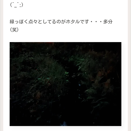
(^_^;)
緑っぽく点々としてるのがホタルです・・・多分
(笑)