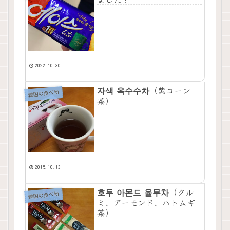
2022.10.30
자색 옥수수차（紫コーン
韓国の食べ物
茶）
2015.10.13
호두 아몬드 율무차（クル
韓国の食べ物
ミ、アーモンド、ハトムギ
茶）